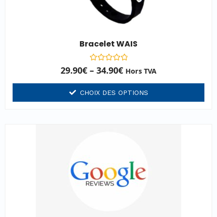
Bracelet WAIS
Note
29.90
€
–
34.90
€
Hors TVA
0
sur
5
CHOIX DES OPTIONS