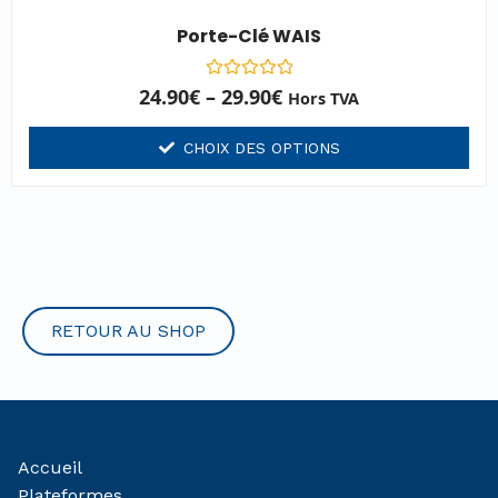
Porte-Clé WAIS
Note
24.90
€
–
29.90
€
Hors TVA
0
sur
5
CHOIX DES OPTIONS
RETOUR AU SHOP
Accueil
Plateformes