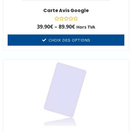
Carte Avis Google
Note
39.90
€
–
89.90
€
Hors TVA
0
sur
5
CHOIX DES OPTIONS