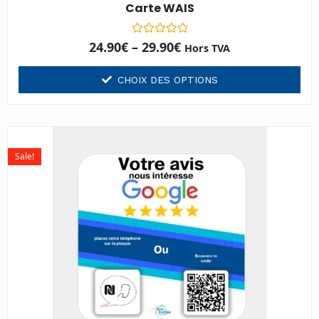
Carte WAIS
Note
24.90
€
–
29.90
€
Hors TVA
0
sur
5
CHOIX DES OPTIONS
Sale!