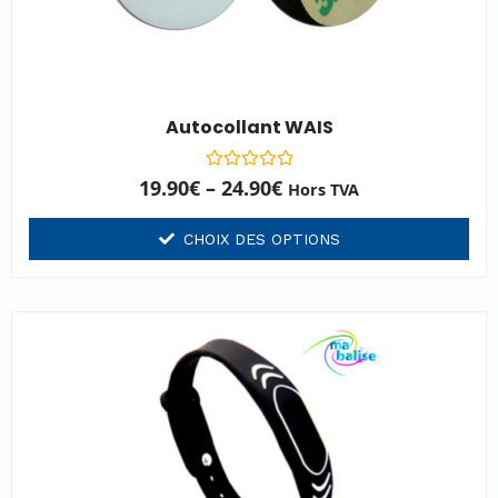
Autocollant WAIS
Note
19.90
€
–
24.90
€
Hors TVA
0
sur
5
CHOIX DES OPTIONS