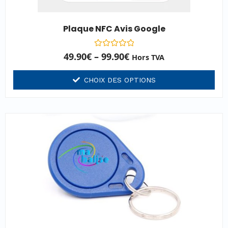
Plaque NFC Avis Google
Note
49.90
€
–
99.90
€
Hors TVA
0
sur
5
CHOIX DES OPTIONS