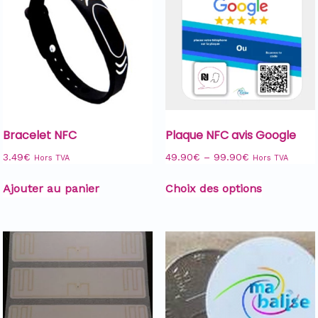
Bracelet NFC
Plaque NFC avis Google
3.49
€
49.90
€
–
99.90
€
Hors TVA
Hors TVA
Ajouter au panier
Choix des options